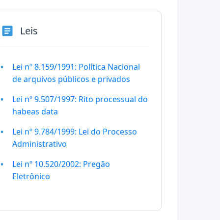
article
Leis
Lei nº 8.159/1991: Política Nacional
de arquivos públicos e privados
Lei nº 9.507/1997: Rito processual do
habeas data
Lei nº 9.784/1999: Lei do Processo
Administrativo
Lei nº 10.520/2002: Pregão
Eletrônico