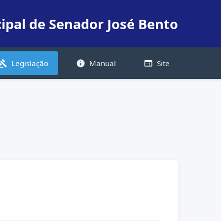
ipal de Senador José Bento
Legislação
Manual
Site
avel
info
web