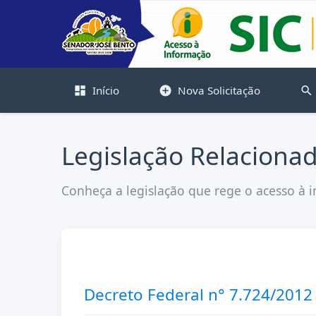
Início
Nova Solicitação
dashboard
add_circle
search
Legislação Relaciona
Conheça a legislação que rege o acesso à i
Decreto Federal n° 7.724/2012