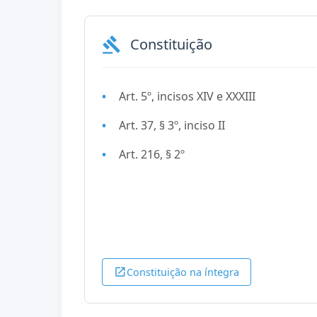
gavel
Constituição
Art. 5º, incisos XIV e XXXIII
Art. 37, § 3º, inciso II
Art. 216, § 2º
open_in_new
Constituição na íntegra