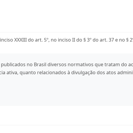
iso XXXIII do art. 5º, no inciso II do § 3º do art. 37 e no § 
m publicados no Brasil diversos normativos que tratam do a
cia ativa, quanto relacionados à divulgação dos atos admini