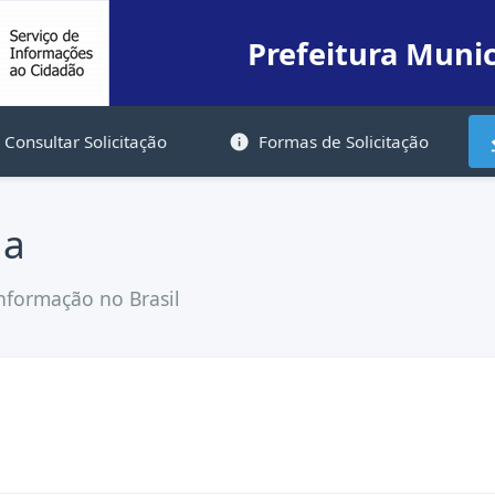
Prefeitura Munic
Consultar Solicitação
Formas de Solicitação
info
g
da
nformação no Brasil